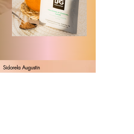
Sidorela Augustin
EllA´s Beauty Studio
Friedrichstr. 2a
91126 Schwabach
Pflichtangaben
Impressum